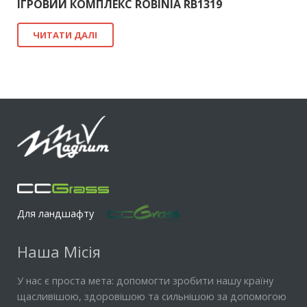
ІГРОВИЙ КОМПЛЕКС ROBINIA RB1319
ЧИТАТИ ДАЛІ
Для ландшафту
Наша Місія
У нас є проста мета: допомогти зробити нашу країну
щасливішою, здоровішою та сильнішою за допомогою