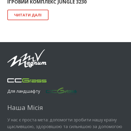
ІГРОВИЙ КОМПЛЕКС JUNGLE 3230
ЧИТАТИ ДАЛІ
Для ландшафту
Наша Місія
У нас є проста мета: допомогти зробити нашу країну
щасливішою, здоровішою та сильнішою за допомогою