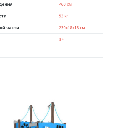
адения
<60 см
сти
53 кг
ой части
230x18x18 см
3 ч