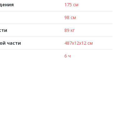
адения
175 см
98 см
сти
89 кг
ой части
487x12x12 см
6 ч