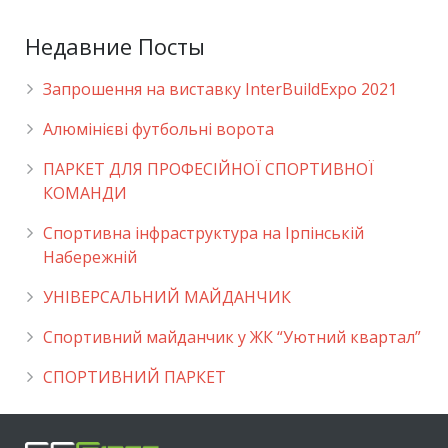
Недавние Посты
Запрошення на виставку InterBuildExpo 2021
Алюмінієві футбольні ворота
ПАРКЕТ ДЛЯ ПРОФЕСІЙНОЇ СПОРТИВНОЇ
КОМАНДИ
Спортивна інфраструктура на Ірпінській
Набережній
УНІВЕРСАЛЬНИЙ МАЙДАНЧИК
Cпортивний майданчик у ЖК “Уютний квартал”
СПОРТИВНИЙ ПАРКЕТ