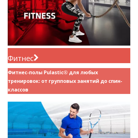
Фитнес
Фитнес-полы Pulastic® для любых
тренировок: от групповых занятий до спин-
классов