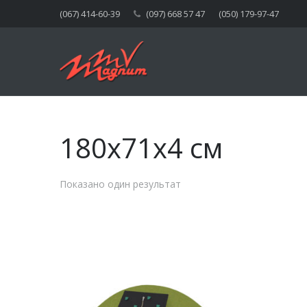
(067) 414-60-39
(097) 668 57 47
(050) 179-97-47
180x71x4 см
Показано один результат