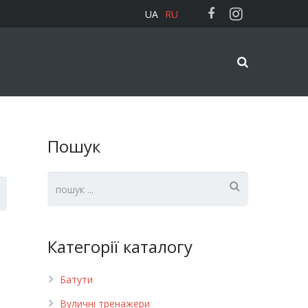
UA
RU
Пошук
Категорії каталогу
Батути
Вуличні тренажери