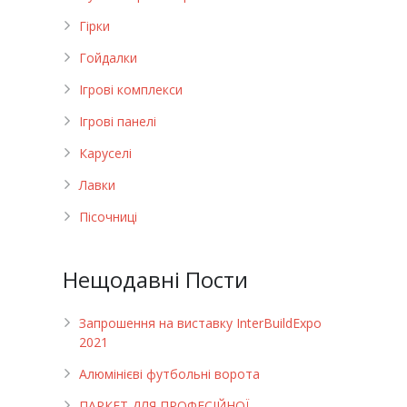
Гірки
Гойдалки
Ігрові комплекси
Ігрові панелі
Каруселі
Лавки
Пісочниці
Нещодавні Пости
Запрошення на виставку InterBuildExpo
2021
Алюмінієві футбольні ворота
ПАРКЕТ ДЛЯ ПРОФЕСІЙНОЇ