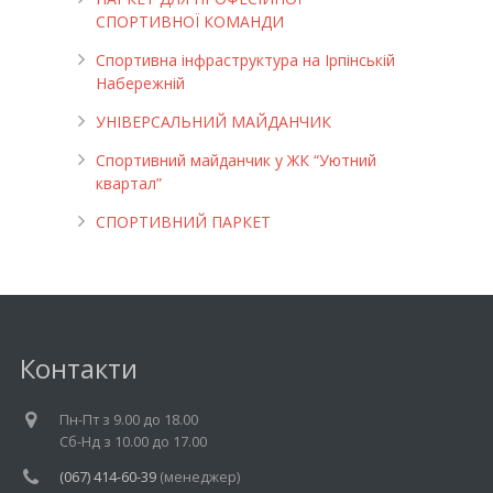
СПОРТИВНОЇ КОМАНДИ
Спортивна інфраструктура на Ірпінській
Набережній
УНІВЕРСАЛЬНИЙ МАЙДАНЧИК
Cпортивний майданчик у ЖК “Уютний
квартал”
СПОРТИВНИЙ ПАРКЕТ
Контакти
Пн-Пт з 9.00 до 18.00
Cб-Нд з 10.00 до 17.00
(067) 414-60-39
(менеджер)