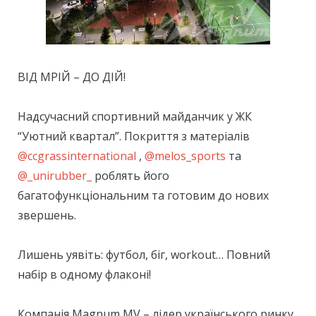
ВІД МРІЙ – ДО ДІЙ!
⠀
Надсучасний спортивний майданчик у ЖК
“Уютний квартал”. Покриття з матеріалів
@ccgrassinternational
,
@melos_sports
та
@_unirubber_
роблять його
багатофункціональним та готовим до нових
звершень.
⠀
Лишень уявіть: футбол, біг, workout… Повний
набір в одному флаконі!
⠀
Компанія Magnum MV – лідер українського ринку.