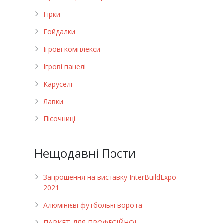
Гірки
Гойдалки
Ігрові комплекси
Ігрові панелі
Каруселі
Лавки
Пісочниці
Нещодавні Пости
Запрошення на виставку InterBuildExpo
2021
Алюмінієві футбольні ворота
ПАРКЕТ ДЛЯ ПРОФЕСІЙНОЇ