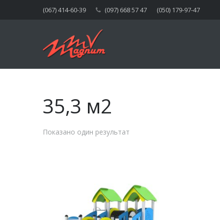
(067) 414-60-39
(097) 668 57 47
(050) 179-97-47
35,3 м2
Показано один результат