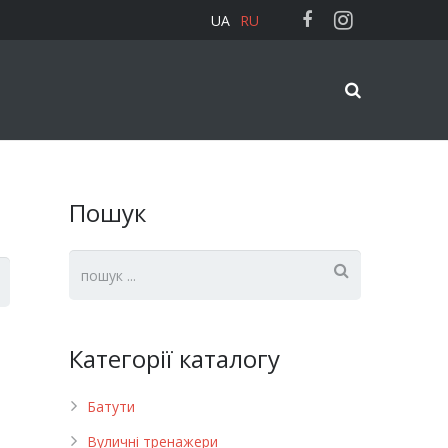
UA
RU
Пошук
Категорії каталогу
Батути
Вуличні тренажери