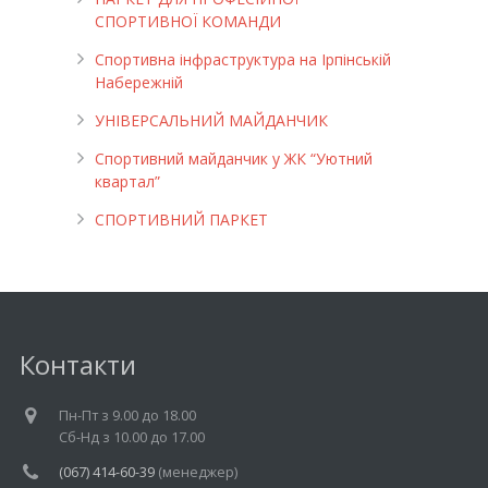
СПОРТИВНОЇ КОМАНДИ
Спортивна інфраструктура на Ірпінській
Набережній
УНІВЕРСАЛЬНИЙ МАЙДАНЧИК
Cпортивний майданчик у ЖК “Уютний
квартал”
СПОРТИВНИЙ ПАРКЕТ
Контакти
Пн-Пт з 9.00 до 18.00
Cб-Нд з 10.00 до 17.00
(067) 414-60-39
(менеджер)