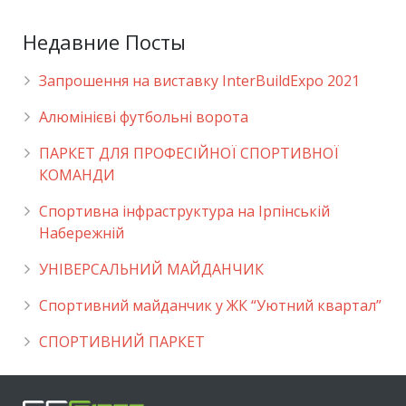
Недавние Посты
Запрошення на виставку InterBuildExpo 2021
Алюмінієві футбольні ворота
ПАРКЕТ ДЛЯ ПРОФЕСІЙНОЇ СПОРТИВНОЇ
КОМАНДИ
Спортивна інфраструктура на Ірпінській
Набережній
УНІВЕРСАЛЬНИЙ МАЙДАНЧИК
Cпортивний майданчик у ЖК “Уютний квартал”
СПОРТИВНИЙ ПАРКЕТ