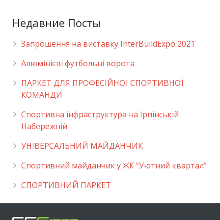
Недавние Посты
Запрошення на виставку InterBuildExpo 2021
Алюмінієві футбольні ворота
ПАРКЕТ ДЛЯ ПРОФЕСІЙНОЇ СПОРТИВНОЇ
КОМАНДИ
Спортивна інфраструктура на Ірпінській
Набережній
УНІВЕРСАЛЬНИЙ МАЙДАНЧИК
Cпортивний майданчик у ЖК “Уютний квартал”
СПОРТИВНИЙ ПАРКЕТ