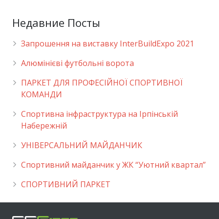
Недавние Посты
Запрошення на виставку InterBuildExpo 2021
Алюмінієві футбольні ворота
ПАРКЕТ ДЛЯ ПРОФЕСІЙНОЇ СПОРТИВНОЇ
КОМАНДИ
Спортивна інфраструктура на Ірпінській
Набережній
УНІВЕРСАЛЬНИЙ МАЙДАНЧИК
Cпортивний майданчик у ЖК “Уютний квартал”
СПОРТИВНИЙ ПАРКЕТ