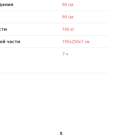
адения
90 см
90 см
сти
100 кг
ой части
190x250x7 см
7 ч