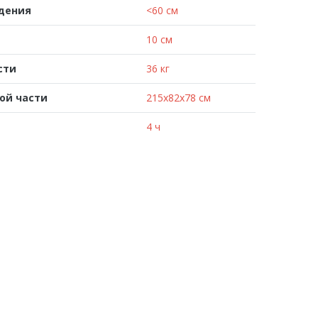
адения
<60 см
10 см
сти
36 кг
ой части
215x82x78 см
4 ч