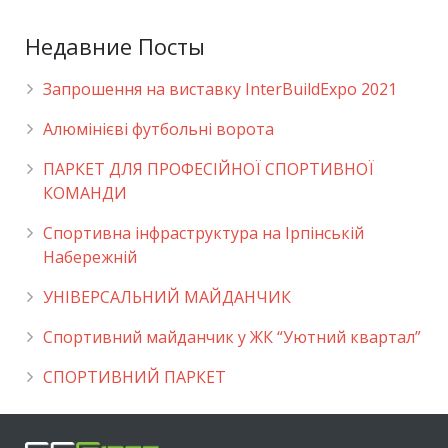
Недавние Посты
Запрошення на виставку InterBuildExpo 2021
Алюмінієві футбольні ворота
ПАРКЕТ ДЛЯ ПРОФЕСІЙНОЇ СПОРТИВНОЇ
КОМАНДИ
Спортивна інфраструктура на Ірпінській
Набережній
УНІВЕРСАЛЬНИЙ МАЙДАНЧИК
Cпортивний майданчик у ЖК “Уютний квартал”
СПОРТИВНИЙ ПАРКЕТ