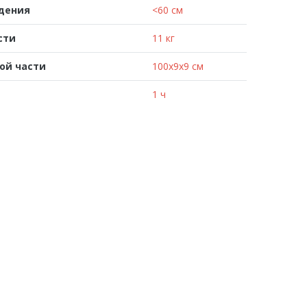
адения
<60 см
сти
11 кг
ой части
100x9x9 см
1 ч