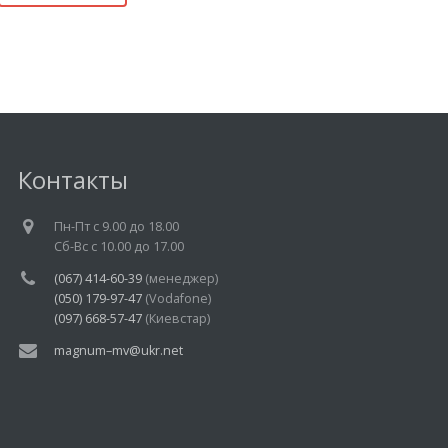
Контакты
Пн-Пт c 9.00 до 18.00
Cб-Вс с 10.00 до 17.00
(067) 414-60-39
(менеджер)
(050) 179-97-47
(Vodafone)
(097) 668-57-47
(Киевстар)
magnum–mv@ukr.net