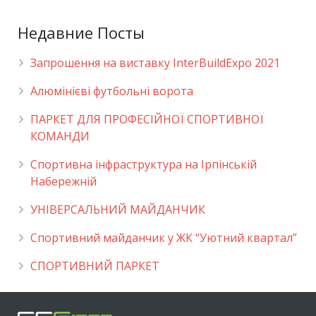
Недавние Посты
Запрошення на виставку InterBuildExpo 2021
Алюмінієві футбольні ворота
ПАРКЕТ ДЛЯ ПРОФЕСІЙНОЇ СПОРТИВНОЇ
КОМАНДИ
Спортивна інфраструктура на Ірпінській
Набережній
УНІВЕРСАЛЬНИЙ МАЙДАНЧИК
Cпортивний майданчик у ЖК “Уютний квартал”
СПОРТИВНИЙ ПАРКЕТ