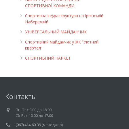
СПОРТИВНОЇ КОМАНДИ
Спортивна інфраструктура на Ірпінській
Набережній
УНІВЕРСАЛЬНИЙ МАЙДАНЧИК
Cпортивний майданчик у ЖК “Уютний
квартал”
СПОРТИВНИЙ ПАРКЕТ
Контакты
Пн-Пт c 9.00 до 18.00
Cб-Вс с 10.00 до 17.00
(067) 414-60-39
(менеджер)