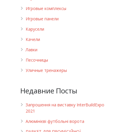
Игровые комплексы
Игровые панели
Карусели
Качели
Лавки
Песочницы
Уличные тренажеры
Недавние Посты
Запрошення на виставку InterBuildExpo
2021
Алюмінієві футбольні ворота
ПАРКЕТ ДЛЯ ПРОФЕСІЙНОЇ