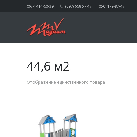
(067) 414-60-39
(097) 668 57 47
(050) 179-97-47
44,6 м2
Отображение единственного товара