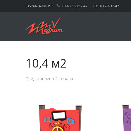
(067) 414-60-39
(097) 668 57 47
(050) 179-97-47
10,4 м2
Представлено 2 товара