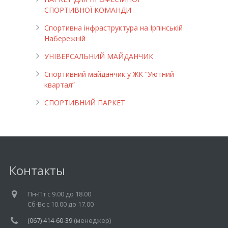
СПОРТИВНОЇ КОМАНДИ
Спортивна інфраструктура на Ірпінській
Набережній
УНІВЕРСАЛЬНИЙ МАЙДАНЧИК
Cпортивний майданчик у ЖК “Уютний
квартал”
СПОРТИВНИЙ ПАРКЕТ
Контакты
Пн-Пт c 9.00 до 18.00
Cб-Вс с 10.00 до 17.00
(067) 414-60-39
(менеджер)