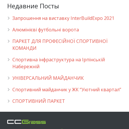
Недавние Посты
Запрошення на виставку InterBuildExpo 2021
Алюмінієві футбольні ворота
ПАРКЕТ ДЛЯ ПРОФЕСІЙНОЇ СПОРТИВНОЇ
КОМАНДИ
Спортивна інфраструктура на Ірпінській
Набережній
УНІВЕРСАЛЬНИЙ МАЙДАНЧИК
Cпортивний майданчик у ЖК “Уютний квартал”
СПОРТИВНИЙ ПАРКЕТ