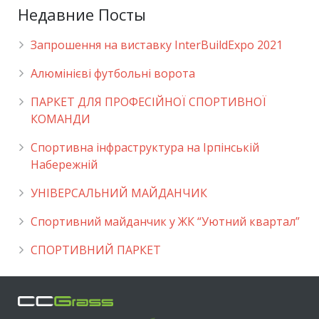
Недавние Посты
Запрошення на виставку InterBuildExpo 2021
Алюмінієві футбольні ворота
ПАРКЕТ ДЛЯ ПРОФЕСІЙНОЇ СПОРТИВНОЇ
КОМАНДИ
Спортивна інфраструктура на Ірпінській
Набережній
УНІВЕРСАЛЬНИЙ МАЙДАНЧИК
Cпортивний майданчик у ЖК “Уютний квартал”
СПОРТИВНИЙ ПАРКЕТ