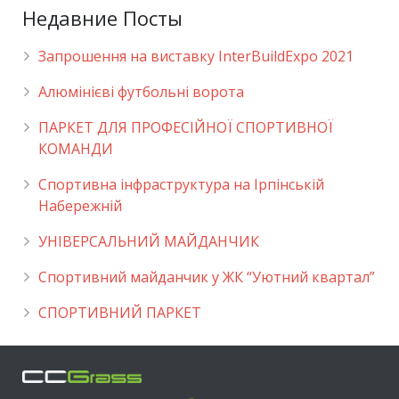
Недавние Посты
Запрошення на виставку InterBuildExpo 2021
Алюмінієві футбольні ворота
ПАРКЕТ ДЛЯ ПРОФЕСІЙНОЇ СПОРТИВНОЇ
КОМАНДИ
Спортивна інфраструктура на Ірпінській
Набережній
УНІВЕРСАЛЬНИЙ МАЙДАНЧИК
Cпортивний майданчик у ЖК “Уютний квартал”
СПОРТИВНИЙ ПАРКЕТ