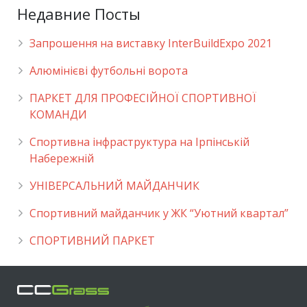
Недавние Посты
Запрошення на виставку InterBuildExpo 2021
Алюмінієві футбольні ворота
ПАРКЕТ ДЛЯ ПРОФЕСІЙНОЇ СПОРТИВНОЇ
КОМАНДИ
Спортивна інфраструктура на Ірпінській
Набережній
УНІВЕРСАЛЬНИЙ МАЙДАНЧИК
Cпортивний майданчик у ЖК “Уютний квартал”
СПОРТИВНИЙ ПАРКЕТ