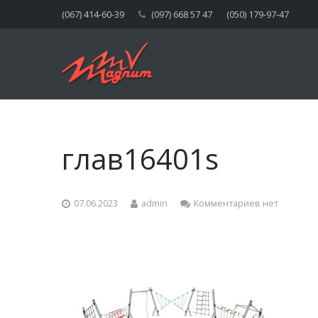
(067) 414-60-39
(097) 668 57 47
(050) 179-97-47
глав16401s
07.06.2023
admin
Комментариев нет