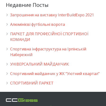
Недавние Посты
Запрошення на виставку InterBuildExpo 2021
Алюмінієві футбольні ворота
ПАРКЕТ ДЛЯ ПРОФЕСІЙНОЇ СПОРТИВНОЇ
КОМАНДИ
Спортивна інфраструктура на Ірпінській
Набережній
УНІВЕРСАЛЬНИЙ МАЙДАНЧИК
Cпортивний майданчик у ЖК “Уютний квартал”
СПОРТИВНИЙ ПАРКЕТ