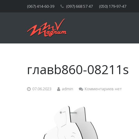
(067) 414-60-39
(097) 668 57 47
(050) 179-97-47
главb860-08211s
07.06.2023
admin
Комментариев нет