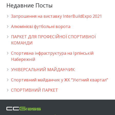
Недавние Посты
Запрошення на виставку InterBuildExpo 2021
Алюмінієві футбольні ворота
ПАРКЕТ ДЛЯ ПРОФЕСІЙНОЇ СПОРТИВНОЇ
КОМАНДИ
Спортивна інфраструктура на Ірпінській
Набережній
УНІВЕРСАЛЬНИЙ МАЙДАНЧИК
Cпортивний майданчик у ЖК “Уютний квартал”
СПОРТИВНИЙ ПАРКЕТ