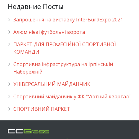
Недавние Посты
Запрошення на виставку InterBuildExpo 2021
Алюмінієві футбольні ворота
ПАРКЕТ ДЛЯ ПРОФЕСІЙНОЇ СПОРТИВНОЇ
КОМАНДИ
Спортивна інфраструктура на Ірпінській
Набережній
УНІВЕРСАЛЬНИЙ МАЙДАНЧИК
Cпортивний майданчик у ЖК “Уютний квартал”
СПОРТИВНИЙ ПАРКЕТ