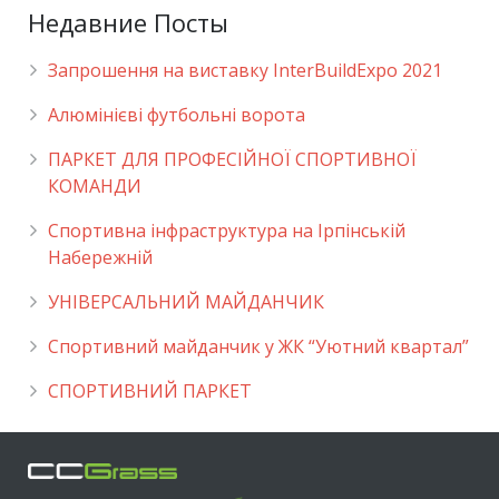
Недавние Посты
Запрошення на виставку InterBuildExpo 2021
Алюмінієві футбольні ворота
ПАРКЕТ ДЛЯ ПРОФЕСІЙНОЇ СПОРТИВНОЇ
КОМАНДИ
Спортивна інфраструктура на Ірпінській
Набережній
УНІВЕРСАЛЬНИЙ МАЙДАНЧИК
Cпортивний майданчик у ЖК “Уютний квартал”
СПОРТИВНИЙ ПАРКЕТ