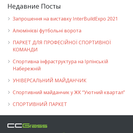
Недавние Посты
Запрошення на виставку InterBuildExpo 2021
Алюмінієві футбольні ворота
ПАРКЕТ ДЛЯ ПРОФЕСІЙНОЇ СПОРТИВНОЇ
КОМАНДИ
Спортивна інфраструктура на Ірпінській
Набережній
УНІВЕРСАЛЬНИЙ МАЙДАНЧИК
Cпортивний майданчик у ЖК “Уютний квартал”
СПОРТИВНИЙ ПАРКЕТ