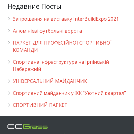
Недавние Посты
Запрошення на виставку InterBuildExpo 2021
Алюмінієві футбольні ворота
ПАРКЕТ ДЛЯ ПРОФЕСІЙНОЇ СПОРТИВНОЇ
КОМАНДИ
Спортивна інфраструктура на Ірпінській
Набережній
УНІВЕРСАЛЬНИЙ МАЙДАНЧИК
Cпортивний майданчик у ЖК “Уютний квартал”
СПОРТИВНИЙ ПАРКЕТ