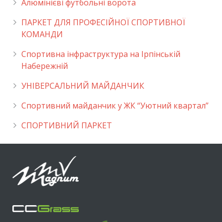
Алюмінієві футбольні ворота
ПАРКЕТ ДЛЯ ПРОФЕСІЙНОЇ СПОРТИВНОЇ
КОМАНДИ
Спортивна інфраструктура на Ірпінській
Набережній
УНІВЕРСАЛЬНИЙ МАЙДАНЧИК
Cпортивний майданчик у ЖК “Уютний квартал”
СПОРТИВНИЙ ПАРКЕТ