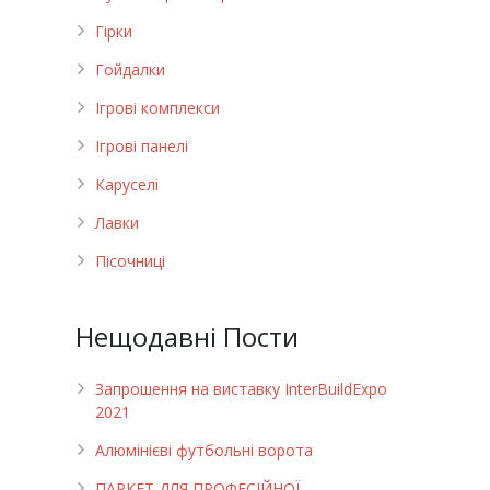
Гірки
Гойдалки
Ігрові комплекси
Ігрові панелі
Каруселі
Лавки
Пісочниці
Нещодавні Пости
Запрошення на виставку InterBuildExpo
2021
Алюмінієві футбольні ворота
ПАРКЕТ ДЛЯ ПРОФЕСІЙНОЇ