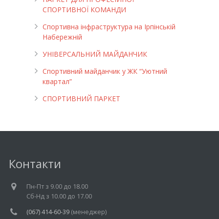
СПОРТИВНОЇ КОМАНДИ
Спортивна інфраструктура на Ірпінській
Набережній
УНІВЕРСАЛЬНИЙ МАЙДАНЧИК
Cпортивний майданчик у ЖК “Уютний
квартал”
СПОРТИВНИЙ ПАРКЕТ
Контакти
Пн-Пт з 9.00 до 18.00
Cб-Нд з 10.00 до 17.00
(067) 414-60-39
(менеджер)