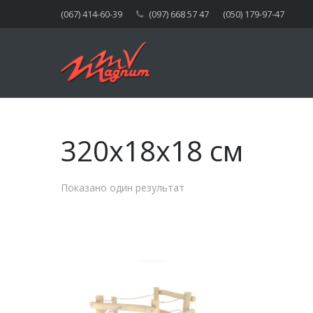
(067) 414-60-39
(097) 668 57 47
(050) 179-97-47
320x18x18 см
Показано один результат