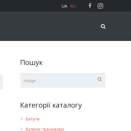
UA
RU
Пошук
Категорії каталогу
Батути
Вуличні тренажери