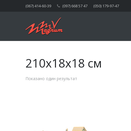
(067) 414-60-39
(097) 668 57 47
(050) 179-97-47
210x18x18 см
Показано один результат