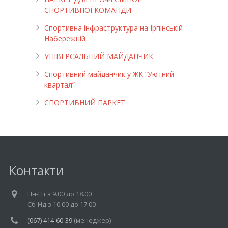
СПОРТИВНОЇ КОМАНДИ
Спортивна інфраструктура на Ірпінській
Набережній
УНІВЕРСАЛЬНИЙ МАЙДАНЧИК
Cпортивний майданчик у ЖК “Уютний
квартал”
СПОРТИВНИЙ ПАРКЕТ
Контакти
Пн-Пт з 9.00 до 18.00
Cб-Нд з 10.00 до 17.00
(067) 414-60-39
(менеджер)