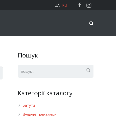
UA
RU
Пошук
Категорії каталогу
Батути
Вуличні тренажери