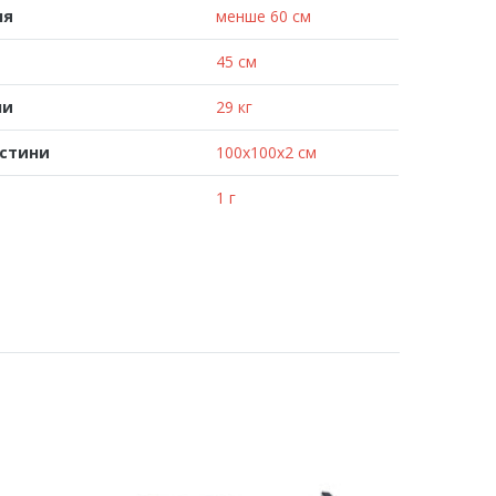
ня
менше 60 см
45 см
ни
29 кг
астини
100x100x2 см
1 г