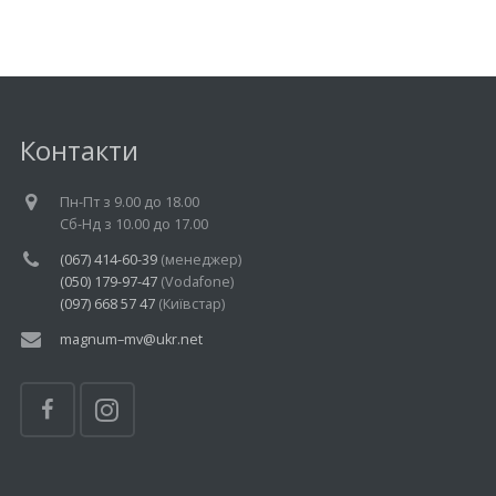
Контакти
Пн-Пт з 9.00 до 18.00
Cб-Нд з 10.00 до 17.00
(067) 414-60-39
(менеджер)
(050) 179-97-47
(Vodafone)
(097) 668 57 47
(Київстар)
magnum–mv@ukr.net