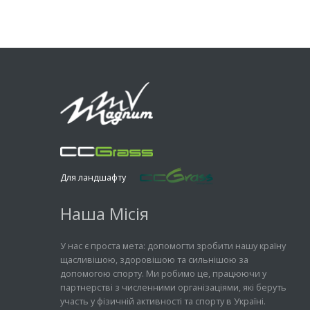
Для ландшафту
Наша Місія
У нас є проста мета: допомогти зробити нашу країну
щасливішою, здоровішою та сильнішою за
допомогою спорту. Ми робимо це, працюючи у
партнерстві з численними організаціями, які беруть
участь у фізичній активності та спорту в Україні.