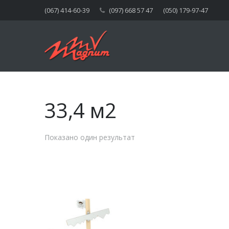
(067) 414-60-39
(097) 668 57 47
(050) 179-97-47
33,4 м2
Показано один результат