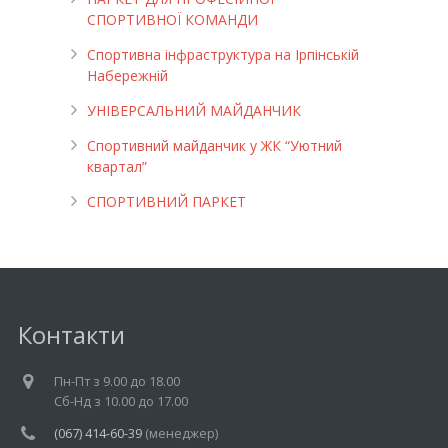
СПОРТИВНОЇ КОМАНДИ
Спортивна інфраструктура на Ірпінській
Набережній
УНІВЕРСАЛЬНИЙ МАЙДАНЧИК
Cпортивний майданчик у ЖК “Уютний
квартал”
СПОРТИВНИЙ ПАРКЕТ
Контакти
Пн-Пт з 9.00 до 18.00
Cб-Нд з 10.00 до 17.00
(067) 414-60-39
(менеджер)