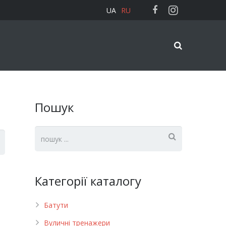
UA
RU
Пошук
Категорії каталогу
Батути
Вуличні тренажери