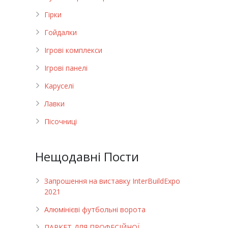
Гірки
Гойдалки
Ігрові комплекси
Ігрові панелі
Каруселі
Лавки
Пісочниці
Нещодавні Пости
Запрошення на виставку InterBuildExpo
2021
Алюмінієві футбольні ворота
ПАРКЕТ ДЛЯ ПРОФЕСІЙНОЇ