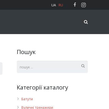
UA
RU
Пошук
Категорії каталогу
Батути
Вуличні тренажери