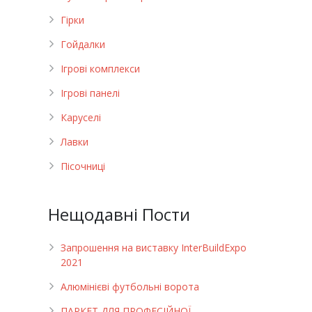
Гірки
Гойдалки
Ігрові комплекси
Ігрові панелі
Каруселі
Лавки
Пісочниці
Нещодавні Пости
Запрошення на виставку InterBuildExpo
2021
Алюмінієві футбольні ворота
ПАРКЕТ ДЛЯ ПРОФЕСІЙНОЇ