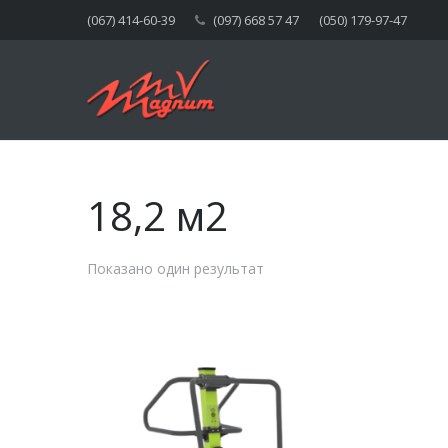
(067) 414-60-39
(097) 668 57 47
(050) 179-97-47
18,2 м2
Показано один результат