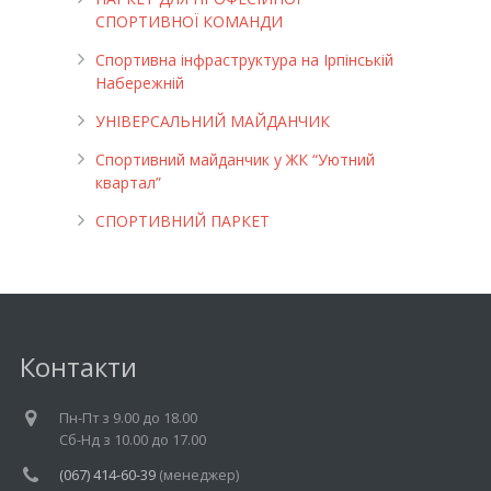
СПОРТИВНОЇ КОМАНДИ
Спортивна інфраструктура на Ірпінській
Набережній
УНІВЕРСАЛЬНИЙ МАЙДАНЧИК
Cпортивний майданчик у ЖК “Уютний
квартал”
СПОРТИВНИЙ ПАРКЕТ
Контакти
Пн-Пт з 9.00 до 18.00
Cб-Нд з 10.00 до 17.00
(067) 414-60-39
(менеджер)