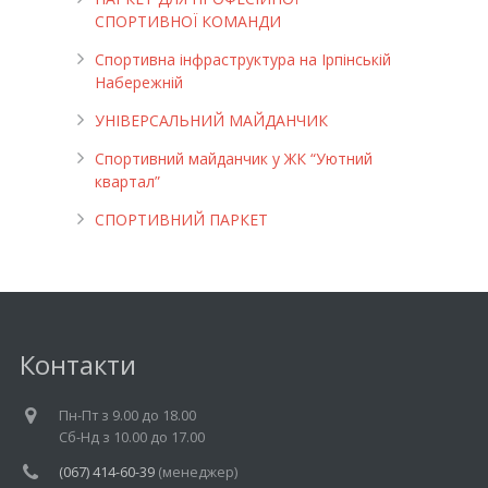
СПОРТИВНОЇ КОМАНДИ
Спортивна інфраструктура на Ірпінській
Набережній
УНІВЕРСАЛЬНИЙ МАЙДАНЧИК
Cпортивний майданчик у ЖК “Уютний
квартал”
СПОРТИВНИЙ ПАРКЕТ
Контакти
Пн-Пт з 9.00 до 18.00
Cб-Нд з 10.00 до 17.00
(067) 414-60-39
(менеджер)