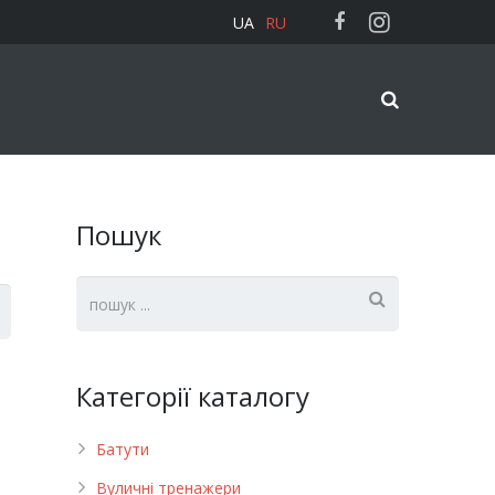
UA
RU
Пошук
Категорії каталогу
Батути
Вуличні тренажери