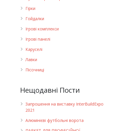
Гірки
Гойдалки
Ігрові комплекси
Ігрові панелі
Каруселі
Лавки
Пісочниці
Нещодавні Пости
Запрошення на виставку InterBuildExpo
2021
Алюмінієві футбольні ворота
ПАРКЕТ ДЛЯ ПРОФЕСІЙНОЇ