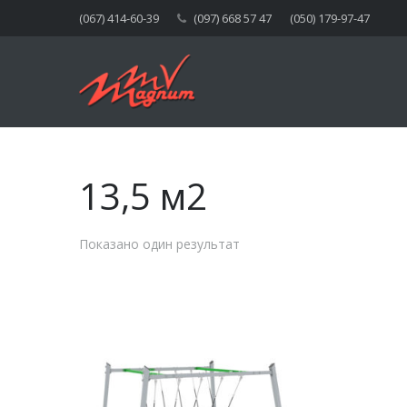
(067) 414-60-39
(097) 668 57 47
(050) 179-97-47
13,5 м2
Показано один результат