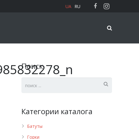
UA
RU
985832278_n
Поиск
Категории каталога
Батуты
Горки