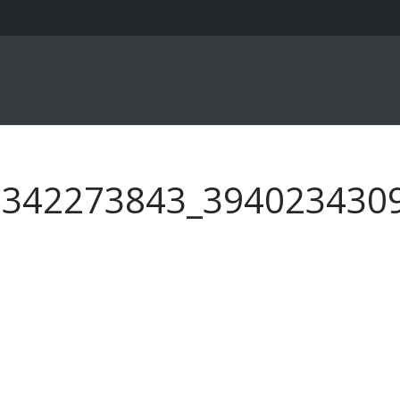
2342273843_394023430