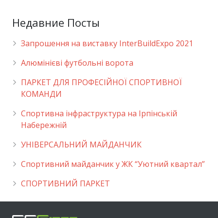
Недавние Посты
Запрошення на виставку InterBuildExpo 2021
Алюмінієві футбольні ворота
ПАРКЕТ ДЛЯ ПРОФЕСІЙНОЇ СПОРТИВНОЇ
КОМАНДИ
Спортивна інфраструктура на Ірпінській
Набережній
УНІВЕРСАЛЬНИЙ МАЙДАНЧИК
Cпортивний майданчик у ЖК “Уютний квартал”
СПОРТИВНИЙ ПАРКЕТ