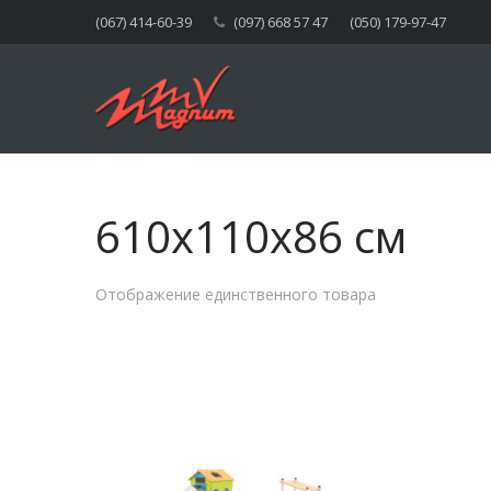
(067) 414-60-39
(097) 668 57 47
(050) 179-97-47
610x110x86 см
Отображение единственного товара