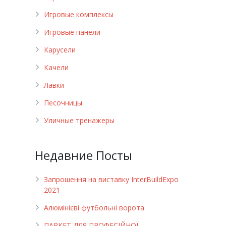
Игровые комплексы
Игровые панели
Карусели
Качели
Лавки
Песочницы
Уличные тренажеры
Недавние Посты
Запрошення на виставку InterBuildExpo
2021
Алюмінієві футбольні ворота
ПАРКЕТ ДЛЯ ПРОФЕСІЙНОЇ