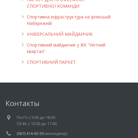
СПОРТИВНОЇ КОМАНДИ
Спортивна інфраструктура на Ірпінській
Набережній
УНІВЕРСАЛЬНИЙ МАЙДАНЧИК
Cпортивний майданчик у ЖК “Уютний
квартал”
СПОРТИВНИЙ ПАРКЕТ
Контакты
Пн-Пт c 9.00 до 18.00
Cб-Вс с 10.00 до 17.00
(067) 414-60-39
(менеджер)