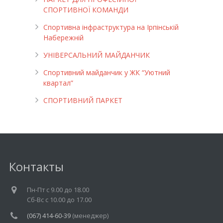
СПОРТИВНОЇ КОМАНДИ
Спортивна інфраструктура на Ірпінській
Набережній
УНІВЕРСАЛЬНИЙ МАЙДАНЧИК
Cпортивний майданчик у ЖК “Уютний
квартал”
СПОРТИВНИЙ ПАРКЕТ
Контакты
Пн-Пт c 9.00 до 18.00
Cб-Вс с 10.00 до 17.00
(067) 414-60-39
(менеджер)