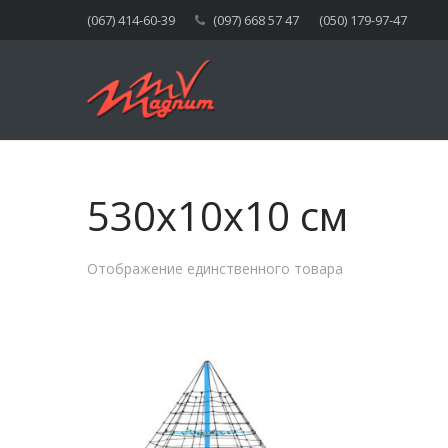
(067) 414-60-39
(097) 668 57 47
(050) 179-97-47
530x10x10 см
Отображение единственного товара