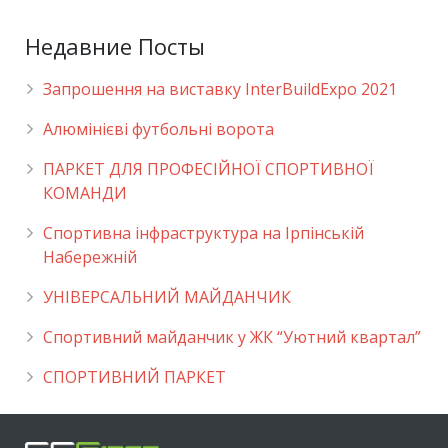
Недавние Посты
Запрошення на виставку InterBuildExpo 2021
Алюмінієві футбольні ворота
ПАРКЕТ ДЛЯ ПРОФЕСІЙНОЇ СПОРТИВНОЇ
КОМАНДИ
Спортивна інфраструктура на Ірпінській
Набережній
УНІВЕРСАЛЬНИЙ МАЙДАНЧИК
Cпортивний майданчик у ЖК “Уютний квартал”
СПОРТИВНИЙ ПАРКЕТ