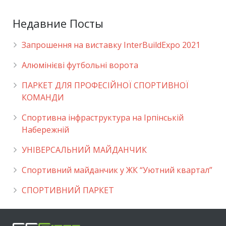
Недавние Посты
Запрошення на виставку InterBuildExpo 2021
Алюмінієві футбольні ворота
ПАРКЕТ ДЛЯ ПРОФЕСІЙНОЇ СПОРТИВНОЇ
КОМАНДИ
Спортивна інфраструктура на Ірпінській
Набережній
УНІВЕРСАЛЬНИЙ МАЙДАНЧИК
Cпортивний майданчик у ЖК “Уютний квартал”
СПОРТИВНИЙ ПАРКЕТ