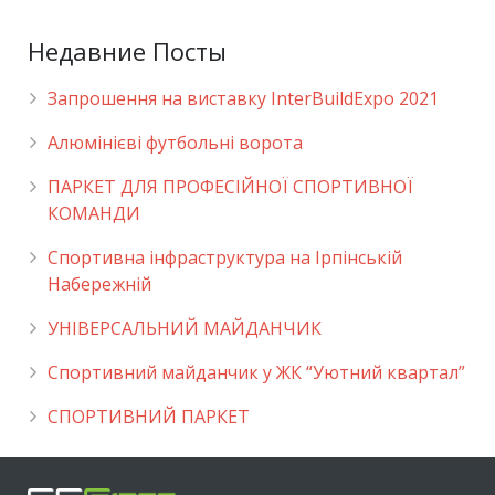
Недавние Посты
Запрошення на виставку InterBuildExpo 2021
Алюмінієві футбольні ворота
ПАРКЕТ ДЛЯ ПРОФЕСІЙНОЇ СПОРТИВНОЇ
КОМАНДИ
Спортивна інфраструктура на Ірпінській
Набережній
УНІВЕРСАЛЬНИЙ МАЙДАНЧИК
Cпортивний майданчик у ЖК “Уютний квартал”
СПОРТИВНИЙ ПАРКЕТ