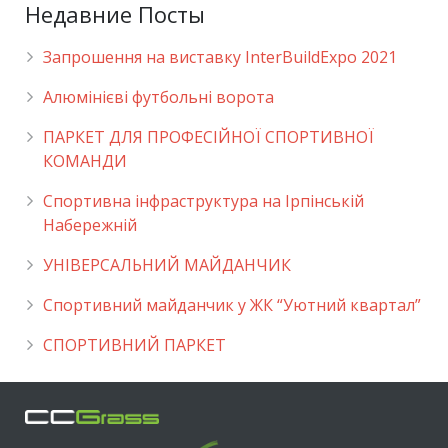
Недавние Посты
Запрошення на виставку InterBuildExpo 2021
Алюмінієві футбольні ворота
ПАРКЕТ ДЛЯ ПРОФЕСІЙНОЇ СПОРТИВНОЇ
КОМАНДИ
Спортивна інфраструктура на Ірпінській
Набережній
УНІВЕРСАЛЬНИЙ МАЙДАНЧИК
Cпортивний майданчик у ЖК “Уютний квартал”
СПОРТИВНИЙ ПАРКЕТ