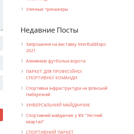
Уличные тренажеры
Недавние Посты
Запрошення на виставку InterBuildExpo
2021
Алюмінієві футбольні ворота
ПАРКЕТ ДЛЯ ПРОФЕСІЙНОЇ
СПОРТИВНОЇ КОМАНДИ
Спортивна інфраструктура на Ірпінській
Набережній
УНІВЕРСАЛЬНИЙ МАЙДАНЧИК
Cпортивний майданчик у ЖК “Уютний
квартал”
СПОРТИВНИЙ ПАРКЕТ