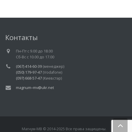
Контакты
Пн-Пт c 9.00 до 18.00
Cб-Вс с 10.00 до 17.00
(067) 414-60-39
(менеджер)
(050) 179-97-47
(Vodafone)
(097) 668-57-47
(Киевстар)
magnum–mv@ukr.net
Магнум-МВ © 2014-2025 Все права защищены.