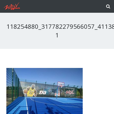
118254880_317782279566057_4113
1