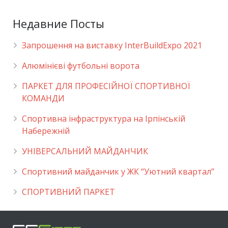
Недавние Посты
Запрошення на виставку InterBuildExpo 2021
Алюмінієві футбольні ворота
ПАРКЕТ ДЛЯ ПРОФЕСІЙНОЇ СПОРТИВНОЇ
КОМАНДИ
Спортивна інфраструктура на Ірпінській
Набережній
УНІВЕРСАЛЬНИЙ МАЙДАНЧИК
Cпортивний майданчик у ЖК “Уютний квартал”
СПОРТИВНИЙ ПАРКЕТ