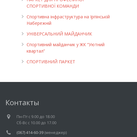
СПОРТИВНОЇ КОМАНДИ
Спортивна інфраструктура на Ірпінській
Набережній
УНІВЕРСАЛЬНИЙ МАЙДАНЧИК
Cпортивний майданчик у ЖК “Уютний
квартал”
СПОРТИВНИЙ ПАРКЕТ
Контакты
Пн-Пт c 9.00 до 18.00
Cб-Вс с 10.00 до 17.00
(067) 414-60-39
(менеджер)