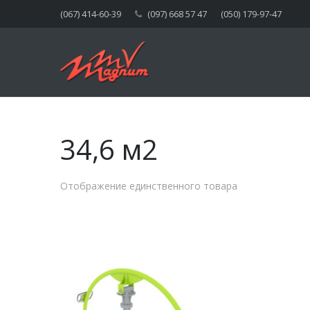
(067) 414-60-39
(097) 668 57 47
(050) 179-97-47
34,6 м2
Отображение единственного товара