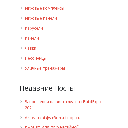
Игровые комплексы
Игровые панели
Карусели
Качели
Лавки
Песочницы
Уличные тренажеры
Недавние Посты
Запрошення на виставку InterBuildExpo
2021
Алюмінієві футбольні ворота
ПАРКЕТ ДЛЯ ПРОФЕСІЙНОЇ